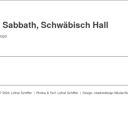
 Sabbath, Schwäbisch Hall
2020
-2024: Lothar Schiffler | Photos & Text: Lothar Schiffler | Design: newlinedesign Nikolai 